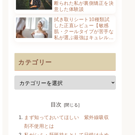
断られた私が裏側矯正を決
意した体験談
拭き取りシート10種類試
した正直レビュー【敏感
肌・クールタイプが苦手な
私が選ぶ最強はキュレル一
択だった】
カテゴリー
目次
まず知っておいてほしい 紫外線吸収
剤不使用とは
私がシミ・肝斑持ちとして日焼け止め