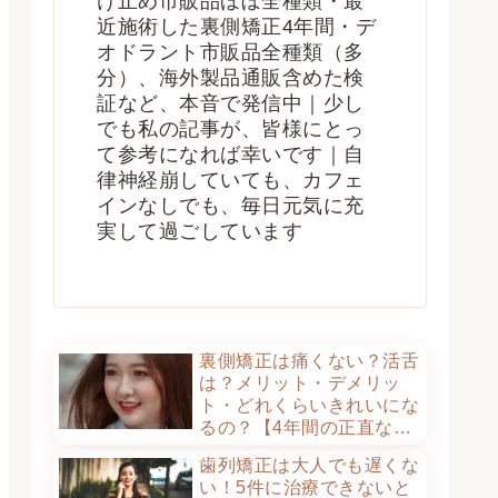
け止め市販品ほぼ全種類・最
近施術した裏側矯正4年間・デ
オドラント市販品全種類（多
分）、海外製品通販含めた検
証など、本音で発信中｜少し
でも私の記事が、皆様にとっ
て参考になれば幸いです｜自
律神経崩していても、カフェ
インなしでも、毎日元気に充
実して過ごしています
裏側矯正は痛くない？活舌
は？メリット・デメリッ
ト・どれくらいきれいにな
るの？【4年間の正直な体
験談】
歯列矯正は大人でも遅くな
い！5件に治療できないと