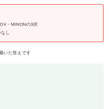
V・MINONの3択
いなし
着いた答えです