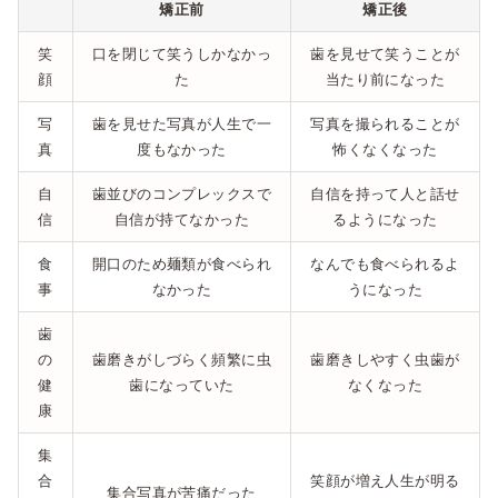
矯正前
矯正後
笑
口を閉じて笑うしかなかっ
歯を見せて笑うことが
顔
た
当たり前になった
写
歯を見せた写真が人生で一
写真を撮られることが
真
度もなかった
怖くなくなった
自
歯並びのコンプレックスで
自信を持って人と話せ
信
自信が持てなかった
るようになった
食
開口のため麺類が食べられ
なんでも食べられるよ
事
なかった
うになった
歯
の
歯磨きがしづらく頻繁に虫
歯磨きしやすく虫歯が
健
歯になっていた
なくなった
康
集
合
笑顔が増え人生が明る
集合写真が苦痛だった