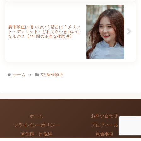
裏側矯正は痛くない？活舌は？メリッ
ト・デメリット・どれくらいきれいに
なるの？【4年間の正直な体験談】
ホーム
🦷 歯列矯正
ホーム
お問い合わせ
プライバシーポリシー
プロフィール
著作権・肖像権
免責事項