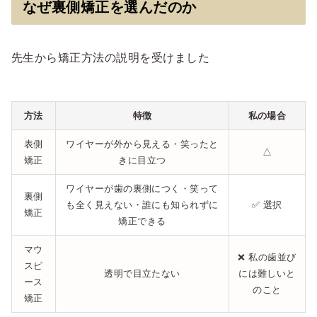
なぜ裏側矯正を選んだのか
先生から矯正方法の説明を受けました
方法
特徴
私の場合
表側
ワイヤーが外から見える・笑ったと
△
矯正
きに目立つ
ワイヤーが歯の裏側につく・笑って
裏側
も全く見えない・誰にも知られずに
✅ 選択
矯正
矯正できる
マウ
❌ 私の歯並び
スピ
透明で目立たない
には難しいと
ース
のこと
矯正