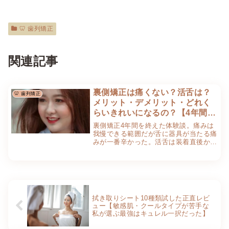
🦷 歯列矯正
関連記事
裏側矯正は痛くない？活舌は？
🦷 歯列矯正
メリット・デメリット・どれく
らいきれいになるの？【4年間の
正直な体験談】
裏側矯正4年間を終えた体験談。痛みは
我慢できる範囲だが舌に器具が当たる痛
みが一番辛かった。活舌は装着直後から
悪くなるが3ヶ月で慣れる。メリット・
デメリット・いつきれいになるかを正直
に公開します。
拭き取りシート10種類試した正直レビ
ュー【敏感肌・クールタイプが苦手な
私が選ぶ最強はキュレル一択だった】